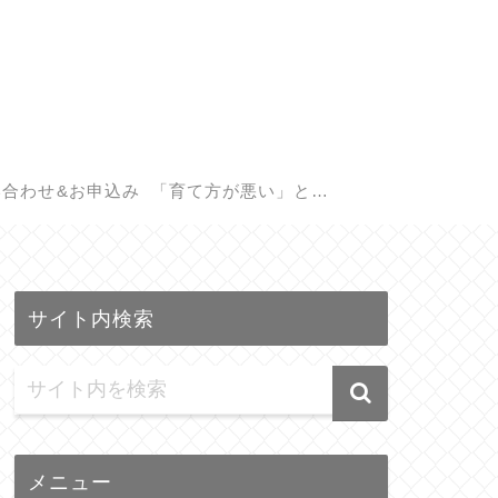
い合わせ&お申込み
「育て方が悪い」と悩
む親御さんへ。子供の
サイト内検索
遺伝子検査(GIQ)で見つ
かる本当の才能
メニュー