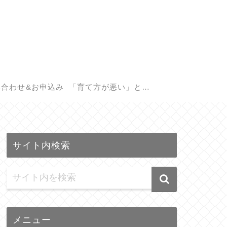
い合わせ&お申込み
「育て方が悪い」と悩
む親御さんへ。子供の
サイト内検索
遺伝子検査(GIQ)で見つ
かる本当の才能
メニュー