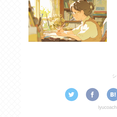
シ
lyuco