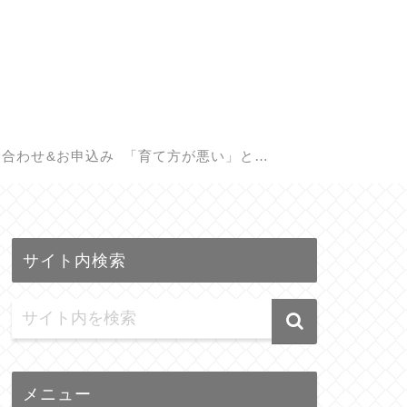
い合わせ&お申込み
「育て方が悪い」と悩
む親御さんへ。子供の
サイト内検索
遺伝子検査(GIQ)で見つ
かる本当の才能
メニュー