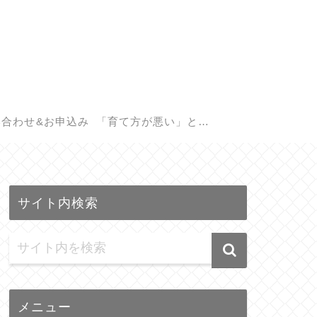
い合わせ&お申込み
「育て方が悪い」と悩
む親御さんへ。子供の
サイト内検索
遺伝子検査(GIQ)で見つ
かる本当の才能
メニュー