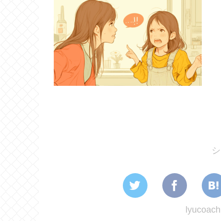
シ
lyuco