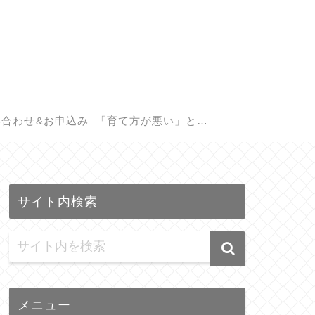
い合わせ&お申込み
「育て方が悪い」と悩
む親御さんへ。子供の
サイト内検索
遺伝子検査(GIQ)で見つ
かる本当の才能
メニュー